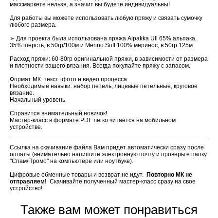
массмаркете нельзя, а значит вы будете индивидуальны!
Для работы вы можете использовать любую пряжу и связать сумочку
любого размера.
➢ Для проекта была использована пряжа Alpakka Ull 65% альпака,
35% шерсть, в 50гр/100м и Merino Soft 100% меринос, в 50гр.125м
Расход пряжи: 60-80гр оригинальной пряжи, в зависимости от размера
и плотности вашего вязания. Всегда покупайте пряжу с запасом.
Формат МК: текст+фото и видео процесса.
Необходимые навыки: набор петель, лицевые петельные, круговое
вязание.
Начальный уровень.
Справится внимательный новичок!
Мастер-класс в формате PDF легко читается на мобильном
устройстве.
__________________________________________________________
Ссылка на скачивание файла Вам придет автоматически сразу после
оплаты (внимательно напишите электронную почту и проверьте папку
"Спам/Промо" на компьютере или ноутбуке).
Цифровые обменные товары и возврат не идут.
Повторно МК не
отправляем!
Скачивайте полученный мастер-класс сразу на свое
устройство!
Также вам может понравиться