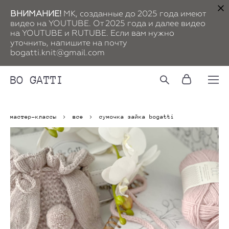
ВНИМАНИЕ!
МК, созданные до 2025 года имеют
видео на YOUTUBE. От 2025 года и далее видео
на YOUTUBE и RUTUBE. Если вам нужно
уточнить, напишите на почту
bogatti.knit@gmail.com
BO GATTI
мастер-классы
>
все
>
сумочка зайка bogatti